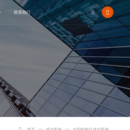


心
联系我们
CN
EN






首页
>>
成功案例
>>
太阳能路灯成功案例