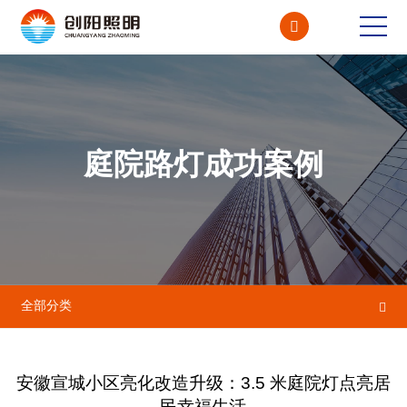

CN<
EN
庭院路灯成功案例
全部分类

安徽宣城小区亮化改造升级：3.5 米庭院灯点亮居
民幸福生活