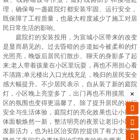
理，确保每一盏庭院灯都安装牢固、运行安全，
既保障了工程质量，也最大程度减少了施工对居
民日常生活的影响。
庭院灯的安装投用，为宣城小区带来的改变
是显而易见的。过去昏暗的步道如今被柔和的灯
光照亮，晚饭后居民们散步、聊天的身影多了起
来;老人带着孩童在小区里玩耍，再也不用担心看
不清路;单元楼出入口光线充足，晚归的居民安全
感大幅提升。不少居民表示，自从装了新的庭院
×
灯，小区晚上亮堂多了，出门再也不用摸黑，社
区的氛围也变得更温馨了。除了提升居民的出行

安全与生活体验，庭院灯的亮化效果也让小区整
体面貌焕然一新，整洁明亮的夜景让老旧小区焕

发新活力，也为社区治安防控提供了有力支撑，
